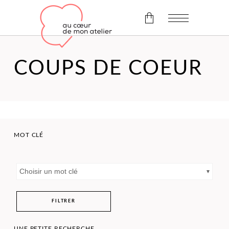
Il n'y a pas d'article dans le
COUPS DE COEUR
panier.
MOT CLÉ
Choisir un mot clé
FILTRER
UNE PETITE RECHERCHE…