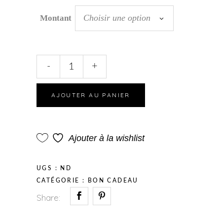
Choisir une option
Montant
Bon
-
+
cadeau
quantity
AJOUTER AU PANIER
Ajouter à la wishlist
UGS :
ND
CATÉGORIE :
BON CADEAU
Share: