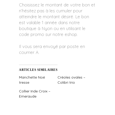
Choisissez le montant de votre bon et
n’hésitez pas à les cumuler pour
atteindre le montant désiré. Le bon
est valable 1 année dans notre
boutique à Nyon ou en utilisant le
code promo sur notre eshop.
Il vous sera envoyé par poste en
courrier A.
ARTICLES SIMILAIRES
Manchette Noé
Créoles ovales –
tresse
Colibri trio
Collier Inde Croix –
Emeraude