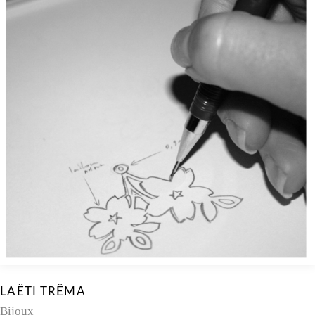
LAËTI TRËMA
Bijoux