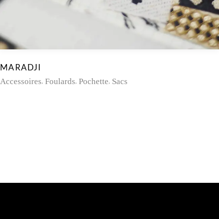
MARADJI
Accessoires
Foulards
Pochette
Sacs