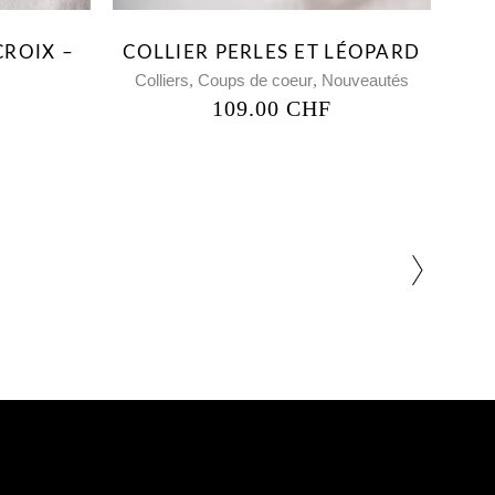
CROIX –
COLLIER PERLES ET LÉOPARD
,
,
Colliers
Coups de coeur
Nouveautés
109.00
CHF