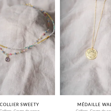
COLLIER SWEETY
MÉDAILLE WA
,
,
Colliers
Coups de coeur
Colliers
Coups de co