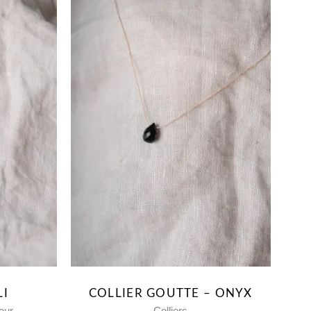
LI
COLLIER GOUTTE – ONYX
eur
Colliers