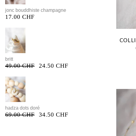
jonc bouddhiste champagne
17.00
CHF
COLLI
britt
49.00
CHF
24.50
CHF
hadza dots doré
69.00
CHF
34.50
CHF