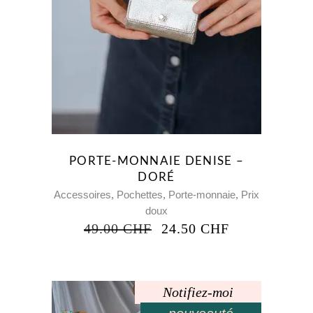
PORTE-MONNAIE DENISE –
DORÉ
,
,
,
Accessoires
Pochettes
Porte-monnaie
Prix
doux
LE
LE
49.00
CHF
24.50
CHF
PRIX
PRIX
INITIAL
ACTUEL
ÉTAIT :
EST :
49.00 CHF.
24.50 CHF.
Notifiez-moi