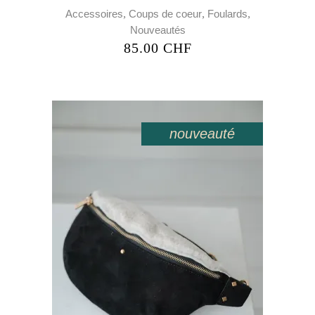
,
,
,
Accessoires
Coups de coeur
Foulards
Nouveautés
85.00
CHF
nouveauté