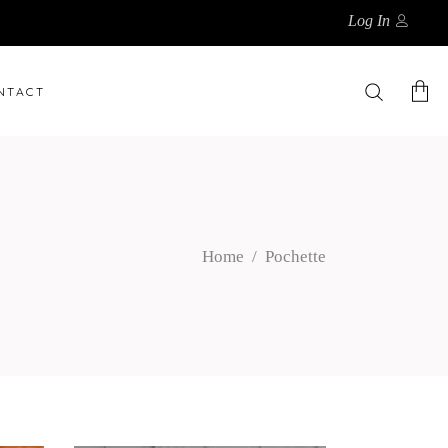
Log In
NTACT
Il n'y a pas d'article dans le
panier.
Home
/
Pochette